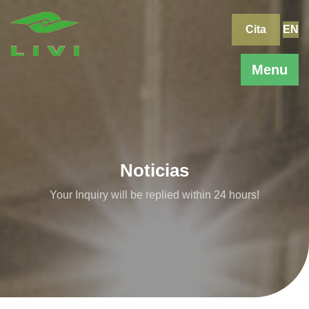
Skip
to
Cita
EN
content
Menu
Noticias
Your Inquiry will be replied within 24 hours!