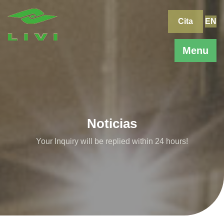
Skip
to
Cita
EN
content
Menu
Noticias
Your Inquiry will be replied within 24 hours!