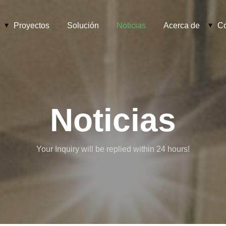
Proyectos
Solución
Noticias
Acerca de
Co
Noticias
Your Inquiry will be replied within 24 hours!