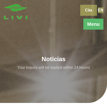
Skip
to
Cita
EN
content
Menu
Noticias
Your Inquiry will be replied within 24 hours!