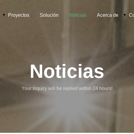
Proyectos
Solución
Noticias
Acerca de
Co
Noticias
Your Inquiry will be replied within 24 hours!