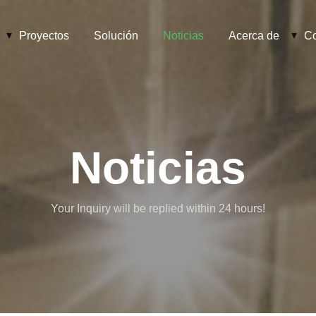
Proyectos
Solución
Noticias
Acerca de
Co
Noticias
Your Inquiry will be replied within 24 hours!