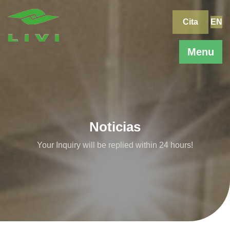
Skip
to
Cita
EN
content
Menu
Noticias
Your Inquiry will be replied within 24 hours!