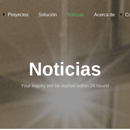
Proyectos
Solución
Noticias
Acerca de
Co
Noticias
Your Inquiry will be replied within 24 hours!