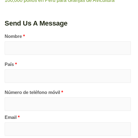
100,000 pollos en Perú
para Granjas de Avicultura
Send Us A Message
Nombre
*
País
*
Número de teléfono móvil
*
Email
*