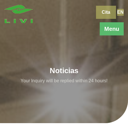
Skip
to
Cita
EN
content
Menu
Noticias
Your Inquiry will be replied within 24 hours!