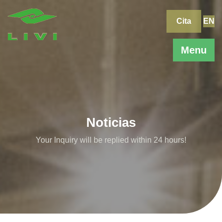
Skip
to
Cita
EN
content
Menu
Noticias
Your Inquiry will be replied within 24 hours!