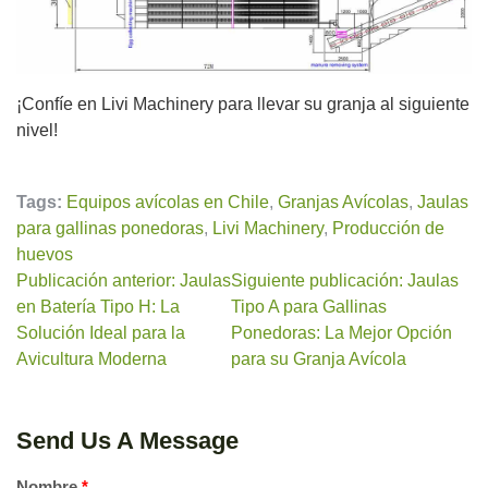
¡Confíe en Livi Machinery para llevar su granja al siguiente
nivel!
Tags:
Equipos avícolas en Chile
,
Granjas Avícolas
,
Jaulas
para gallinas ponedoras
,
Livi Machinery
,
Producción de
huevos
Publicación anterior: Jaulas
Siguiente publicación: Jaulas
en Batería Tipo H: La
Tipo A para Gallinas
Solución Ideal para la
Ponedoras: La Mejor Opción
Avicultura Moderna
para su Granja Avícola
Send Us A Message
Nombre
*