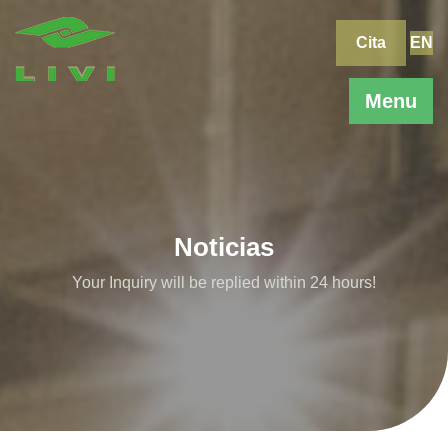
Skip
to
Cita
EN
content
Menu
Noticias
Your Inquiry will be replied within 24 hours!