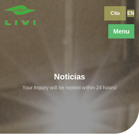
Skip
to
Cita
EN
content
Menu
Noticias
Your Inquiry will be replied within 24 hours!