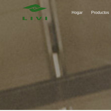
Skip
to
Hogar
Productos
content