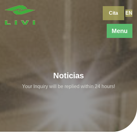
Skip
to
Cita
EN
content
Menu
Noticias
Your Inquiry will be replied within 24 hours!