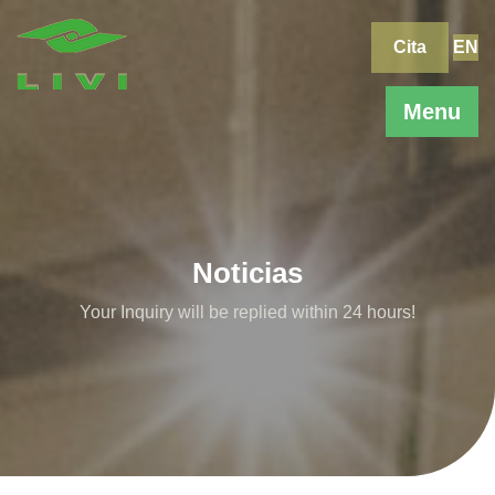
Skip
to
Cita
EN
content
Menu
Noticias
Your Inquiry will be replied within 24 hours!