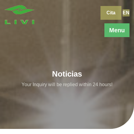
Skip
to
Cita
EN
content
Menu
Noticias
Your Inquiry will be replied within 24 hours!