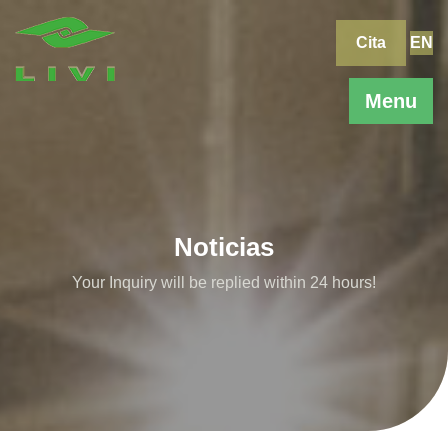
Skip
to
Cita
EN
content
Menu
Noticias
Your Inquiry will be replied within 24 hours!