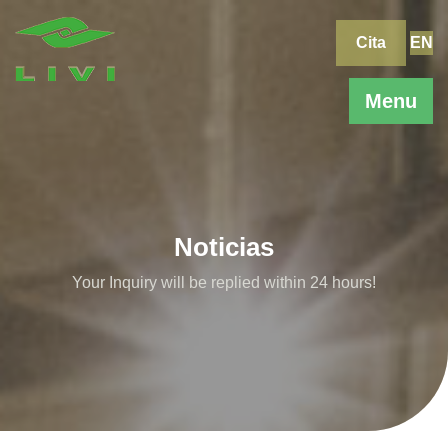
Skip
to
Cita
EN
content
Menu
Noticias
Your Inquiry will be replied within 24 hours!