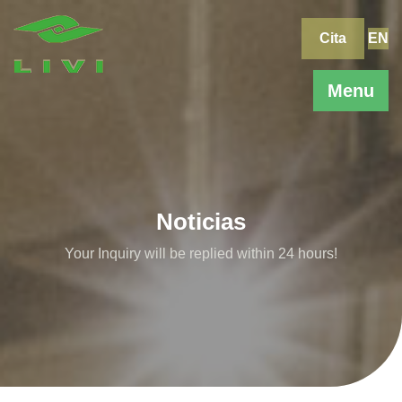
Skip
to
Cita
EN
content
Menu
Noticias
Your Inquiry will be replied within 24 hours!