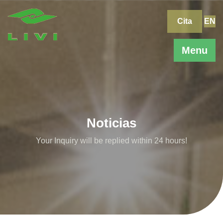
Skip
to
Cita
EN
content
Menu
Noticias
Your Inquiry will be replied within 24 hours!