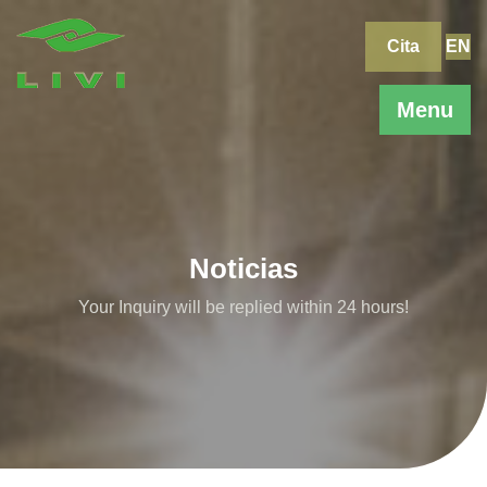
Skip
to
Cita
EN
content
Menu
Noticias
Your Inquiry will be replied within 24 hours!