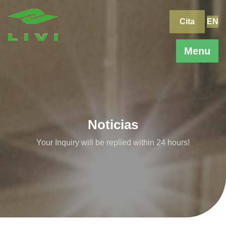
Skip
to
Cita
EN
content
Menu
Noticias
Your Inquiry will be replied within 24 hours!