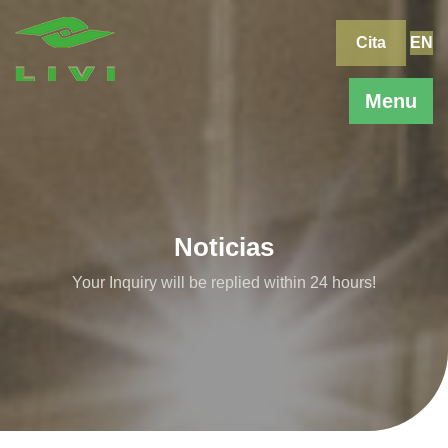
Skip
to
Cita
EN
content
Menu
Noticias
Your Inquiry will be replied within 24 hours!