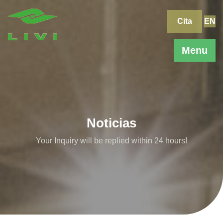
Skip
to
Cita
EN
content
Menu
Noticias
Your Inquiry will be replied within 24 hours!