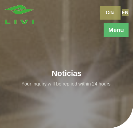
Skip
to
Cita
EN
content
Menu
Noticias
Your Inquiry will be replied within 24 hours!