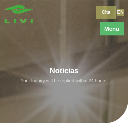
Skip
to
Cita
EN
content
Menu
Noticias
Your Inquiry will be replied within 24 hours!