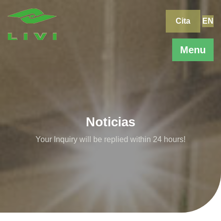
Skip
to
Cita
EN
content
Menu
Noticias
Your Inquiry will be replied within 24 hours!