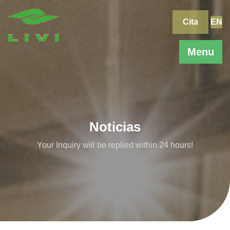
Skip
to
Cita
EN
content
Menu
Noticias
Your Inquiry will be replied within 24 hours!