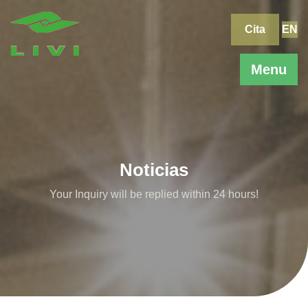
Skip
to
Cita
EN
content
Menu
Noticias
Your Inquiry will be replied within 24 hours!