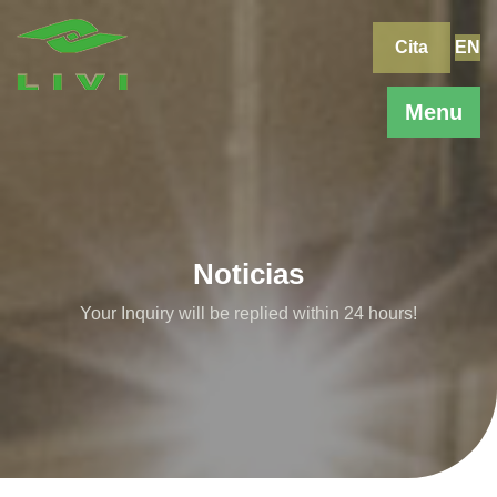
Skip
to
Cita
EN
content
Menu
Noticias
Your Inquiry will be replied within 24 hours!