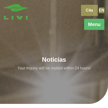
Skip
to
Cita
EN
content
Menu
Noticias
Your Inquiry will be replied within 24 hours!