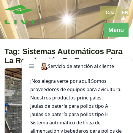
Skip
to
Cita
EN
content
Menu
Tag:
Sistemas Automáticos Para
La Recolección De Excrementos