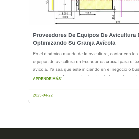
Proveedores De Equipos De Avicultura 
Optimizando Su Granja Avícola
En el dinámico mundo de la avicultura, contar con lo
equipos de avicultura en Ecuador es crucial para el éx
avícola. Ya sea que esté iniciando en el negocio o b
operaciones existentes, la elección de los equipos a
APRENDE MÁS
diferencia en la productividad y […]
2025-04-22