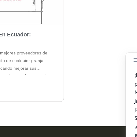
En Ecuador:
s mejores proveedores de
ito de cualquier granja
uscando mejorar sus
decuados puede marcar la