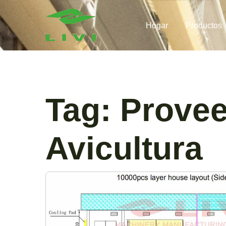
Skip
to
Hogar
Productos
content
Tag:
Provee
Avicultura