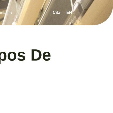
Cita
EN
ntacto
pos De