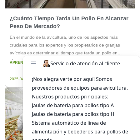
¿Cuánto Tiempo Tarda Un Pollo En Alcanzar
Peso De Mercado?
En el mundo de la avicultura, uno de los aspectos más
cruciales para los expertos y los propietarios de granjas
avícolas es determinar el tiempo que tarda un pollo en
alcanzar el peso de mercado óptimo. Este conocimiento no
APRENDE MÁS
solo afecta la eficiencia operativa, sino también la
rentabilidad del negocio. En este artículo, desglosaremos los
2025-04-19
[…]