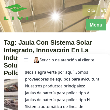
Skip
to
Cita
EN
content
Menu
Tag:
Jaula Con Sistema Solar
Integrado, Innovación En La
Industria Avícola, LIVI Machinery,
Solución Para Productores De
Pollos