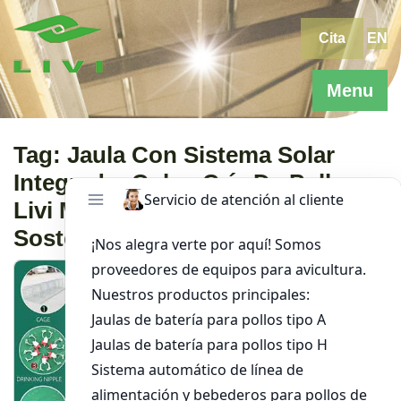
Skip
to
Cita
EN
content
Menu
Tag:
Jaula Con Sistema Solar
Integrado, Cuba, Cría De Pollos,
Livi Machinery, Innovación,
Sostenibilidad