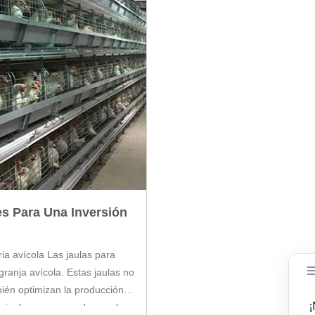
es Para Una Inversión
ia avícola Las jaulas para
anja avícola. Estas jaulas no
bién optimizan la producción
e jaulas para ponedoras y las