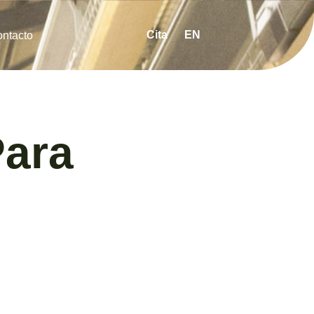
Cita
EN
ntacto
Para