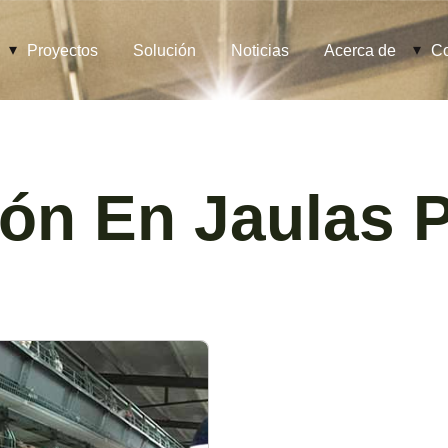
Proyectos
Solución
Noticias
Acerca de
Co
ión En Jaulas 