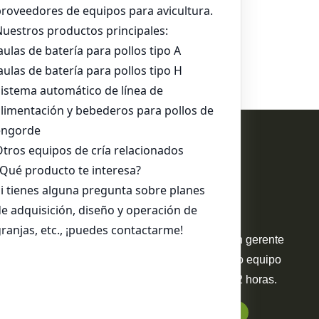
Contacta Con Nosotros
 A
WhatsApp:
+86 17344898347
o H
Email:
ds01@zzlivi.com
ntación
enta
Su solicitud será entregada a un gerente
 tipo H
de proyecto profesional. Nuestro equipo
po A
le responderá en un plazo de 12 horas.
po H