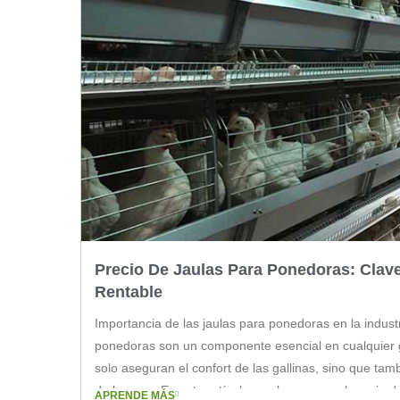
Precio De Jaulas Para Ponedoras: Clav
Rentable
Importancia de las jaulas para ponedoras en la industr
ponedoras son un componente esencial en cualquier gr
solo aseguran el confort de las gallinas, sino que tam
de huevos. En este artículo, exploraremos el precio d
APRENDE MÁS