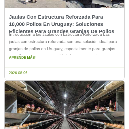
Jaulas Con Estructura Reforzada Para
10,000 Pollos En Uruguay: Soluciones
Eficientes Para Grandes Granjas De Pollos
Introducción a las Jaulas con Estructura Reforzada Las
jaulas con estructura reforzada son una solución ideal para
granjas de pollos en Uruguay, especialmente para granjas
que albergan una gran cantidad de aves, como las que
APRENDE MÁS
requieren espacio para 10,000 pollos. Estas jaulas están
diseñadas para garantizar la comodidad y el bienestar de los
2026-08-06
pollos, al […]