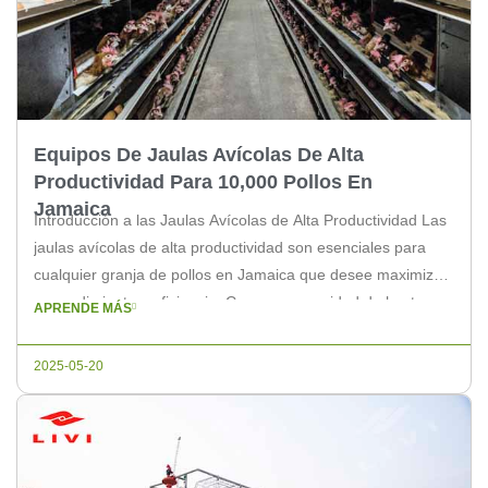
Equipos De Jaulas Avícolas De Alta
Productividad Para 10,000 Pollos En
Jamaica
Introducción a las Jaulas Avícolas de Alta Productividad Las
jaulas avícolas de alta productividad son esenciales para
cualquier granja de pollos en Jamaica que desee maximizar
su rendimiento y eficiencia. Con una capacidad de hasta
APRENDE MÁS
10,000 pollos, estas jaulas están diseñadas para ofrecer el
mejor entorno para el crecimiento y desarrollo de las aves.
2025-05-20
Beneficios […]