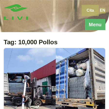
Skip
to
Cita
EN
content
Menu
Tag:
10,000 Pollos